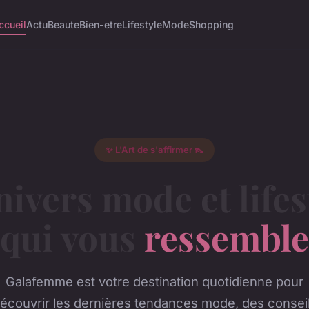
ccueil
Actu
Beaute
Bien-etre
Lifestyle
Mode
Shopping
✨ L'Art de s'affirmer 👠
nivers mode et lifes
qui vous
ressemble
Galafemme est votre destination quotidienne pour
écouvrir les dernières tendances mode, des consei