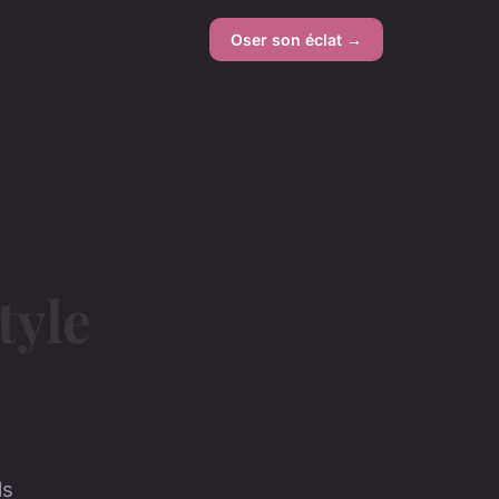
Oser son éclat →
tyle
ls