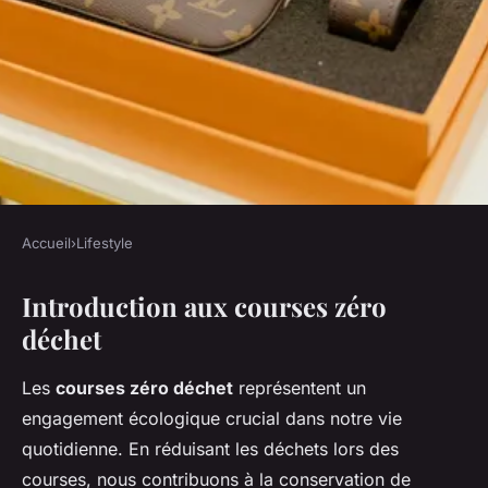
Accueil
›
Lifestyle
LIFESTYLE
Introduction aux courses zéro
Astuces Écologiques : Guide
déchet
Pratique pour des Courses
Zéro Déchet et Paisibles
Les
courses zéro déchet
représentent un
engagement écologique crucial dans notre vie
Gabrielle
•
17 février 2025
•
7 min de lecture
quotidienne. En réduisant les déchets lors des
courses, nous contribuons à la conservation de