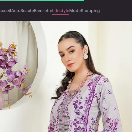
ccueil
Actu
Beaute
Bien-etre
Lifestyle
Mode
Shopping