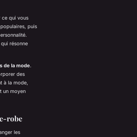
r ce qui vous
 populaires, puis
ersonnalité.
 qui résonne
s de la mode
.
orporer des
nt à la mode,
ent un moyen
de-robe
nger les