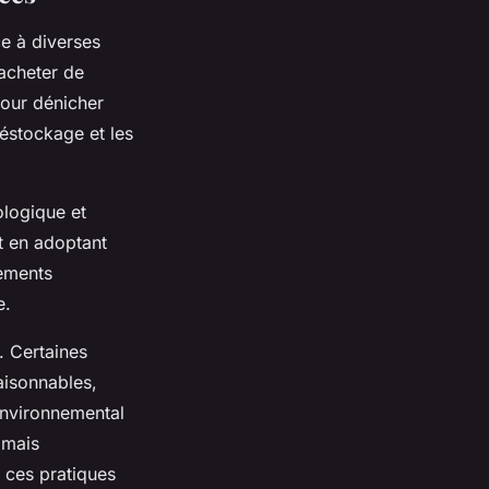
ce à diverses
acheter de
our dénicher
déstockage et les
ologique et
t en adoptant
nements
e.
. Certaines
aisonnables,
 environnemental
 mais
 ces pratiques