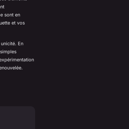
ent
ze sont en
uette et vos
 unicité. En
 simples
’expérimentation
renouvelée.