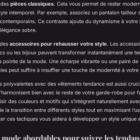
 des
pièces classiques
. Cela vous permet de rester modern
yle intemporel. Par exemple, associez un pantalon tailleur 
 contemporains. Ce contraste ajoute du dynamisme à votre 
élégance sobre.
z des
accessoires pour rehausser votre style
. Les accesso
acs ou les bijoux peuvent transformer instantanément une t
a pointe de la mode. Une écharpe vibrante ou une paire de
nales peut suffire à insuffler une touche de modernité à votr
s polyvalentes avec des vêtements tendance est aussi cruci
’harmonisent bien avec le reste de votre garde-robe pour fac
isir des couleurs et motifs qui s’intègrent naturellement av
fie la transition entre différents styles tout en maximisant l
er ces tactiques vous aidera à développer un style unique e
 mode abordables pour suivre les tendan