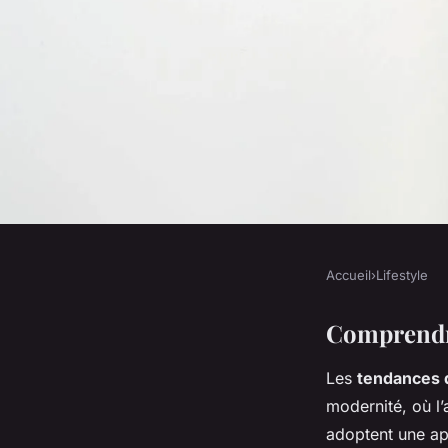
Accueil
›
Lifestyle
LIFESTYLE
Adoptez les Tendan
Comprendre
Les
tendances 
Quotidien : Astuces 
modernité, où l’
adoptent une ap