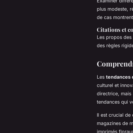
Examiner différe
plus modeste, ré
de cas montrent
Citations et c
Les propos des 
des règles rigid
Comprendre
Les
tendances 
culturel et inno
directrice, mai
tendances qui v
Il est crucial d
magazines de mo
imprimés florau