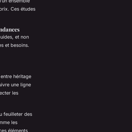
 d’un ensemble
rix. Ces études
endances
uides, et non
es et besoins.
entre héritage
uivre une ligne
cter les
 feuilleter des
omme les
 ces éléments