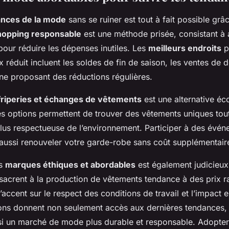
nces de la mode
sans se ruiner est tout à fait possible grâ
hopping responsable
est une méthode prisée, consistant à 
pour réduire les dépenses inutiles. Les
meilleurs endroits
p
x réduit incluent les soldes de fin de saison, les ventes de 
gne proposant des réductions régulières.
friperies et échanges de vêtements
est une alternative éc
 options permettent de trouver des vêtements uniques tou
us respectueuse de l’environnement. Participer à des évé
aussi renouveler votre garde-robe sans coût supplémentair
es
marques éthiques et abordables
est également judicieux
acrent à la production de vêtements tendance à des prix r
l’accent sur le respect des conditions de travail et l’impact
ions donnent non seulement accès aux dernières tendances,
si un marché de mode plus durable et responsable. Adopter