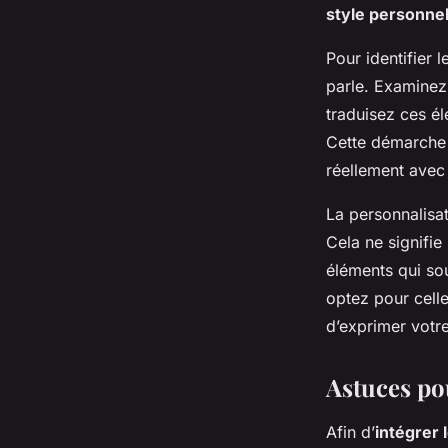
Inspirantes pour un
style personne
Pour identifier 
Gabrielle
•
16 mars 2025
•
5 min de lecture
parle. Examinez 
traduisez ces él
Cette démarche 
réellement avec 
La personnalisat
Cela ne signifi
éléments qui sou
optez pour celle
d’exprimer votre
Astuces po
Afin d’
intégrer 