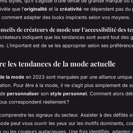
nts styles, qu’il s’agisse d’une tenue de grande marque ou
vèle que l’
originalité
et la
créativité
ne dépendent pas du p
 comment adapter des looks inspirants selon vos moyens.
onseils de créateurs de mode sur l’accessibilité des t
créateurs indiquent que les tendances sont avant tout des g
es. L’important est de se les approprier selon ses préférenc
 les tendances de la mode actuelle
de la mode
en 2023 sont marquées par une alliance unique 
vation. Pour être à la mode, il ne s’agit plus simplement de s
s de
personnaliser
son
style personnel
. Comment alors déte
ous correspondent réellement ?
e comprendre les signaux du secteur. Assister à des défilés ou
de peut vous ouvrir les yeux sur les motifs dominants, c
x ou les couleurs audacieuses. Une fois identifiés, adaptez