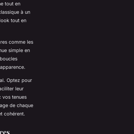
e tout en
classique à un
look tout en
ires comme les
enue simple en
 boucles
e apparence.
al. Optez pour
iliter leur
ec vos tenues
’usage de chaque
t cohérent.
ces