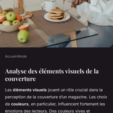
Accueil
›
Mode
MODE
Analyse des éléments visuels de la
Analyse Créative et Détaillée
couverture
d'une Une de Magazine de
Mode
Les
éléments visuels
jouent un rôle crucial dans la
perception de la couverture d’un magazine. Les choix
Gabrielle
•
24 mars 2025
•
6 min de lecture
de
couleurs
, en particulier, influencent fortement les
émotions des lecteurs. Des couleurs vives et