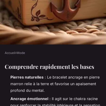
Accueil
›
Mode
MODE
Comprendre rapidement les bases
Un bracelet ancrage en pierre
marron pour vaincre le stress
Pierres naturelles
: Le bracelet ancrage en pierre
marron relie à la terre et favorise un apaisement
Radegonda
•
29/05/2026 12:43
•
8 min de lecture
profond du mental.
Ancrage émotionnel
: Il agit sur le chakra racine
pour renforcer la stabilité intérieure et la sensation