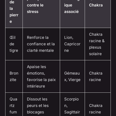
de
contre le
ique
Chakra
la
stress
associé
pierr
e
Chakra
Œil
Renforce la
Lion,
racine &
de
confiance et la
Capricor
plexus
tigre
clarté mentale
ne
solaire
Apaise les
Bron
émotions,
Gémeau
Chakra
zite
favorise la paix
x, Vierge
racine
intérieure
Qua
Dissout les
Scorpio
rtz
peurs et les
n,
Chakra
fum
blocages
Sagittair
racine