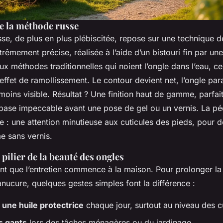
de la méthode russe
se, de plus en plus plébiscitée, repose sur une technique
trêmement précise, réalisée à l’aide d’un bistouri fin par un
x méthodes traditionnelles qui noient l’ongle dans l’eau, cel
’effet de ramollissement. Le contour devient net, l’ongle para
moins visible. Résultat ? Une finition haut de gamme, parfai
 base impeccable avant une pose de gel ou un vernis. La péd
e : une attention minutieuse aux cuticules des pieds, pour 
e sans vernis.
 pilier de la beauté des ongles
nt que l’entretien commence à la maison. Pour prolonger la 
nucure, quelques gestes simples font la différence :
 une huile protectrice
chaque jour, surtout au niveau des c
s gants
lors des tâches ménagères ou du jardinage