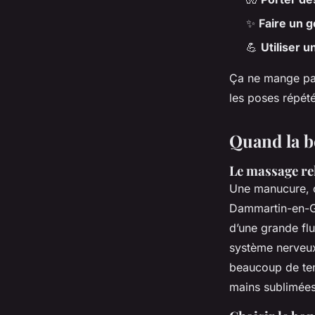
✨
Faire un 
💪
Utiliser un
Ça ne mange pas
les poses répété
Quand la b
Le massage re
Une manucure, 
Dammartin-en-Go
d’une grande flu
système nerveux
beaucoup de temp
mains sublimées