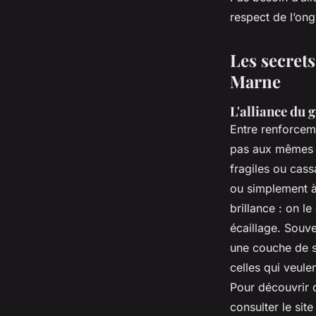
Isambard
•
08/05/2026 16:47
•
10 min de lecture
respect de l’ong
Les secret
Marne
L'alliance du 
Entre renforcem
pas aux mêmes a
fragiles ou cass
ou simplement à 
brillance : on l
écaillage. Souve
une couche de s
celles qui veule
Pour découvrir d
consulter le sit