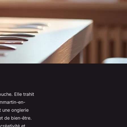
uche. Elle trahit
ammartin-en-
t une onglerie
t de bien-être.
créativité et