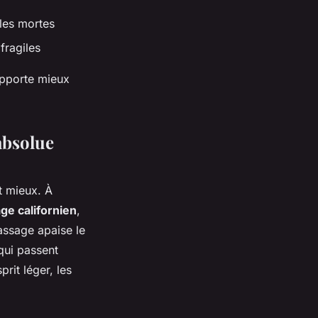
ules mortes
fragiles
upporte mieux
absolue
t mieux. À
e californien
,
massage apaise le
qui passent
rit léger, les