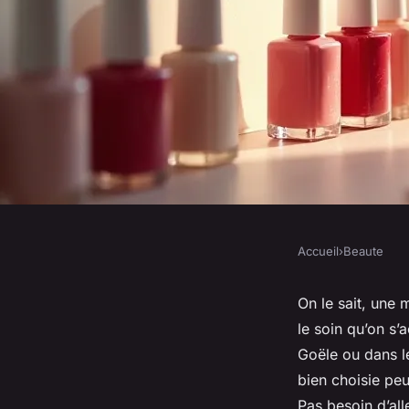
Accueil
›
Beaute
BEAUTE
L'onglerie à Dammar
On le sait, une 
le soin qu’on s
art de la beauté ina
Goële ou dans l
bien choisie pe
Pas besoin d’alle