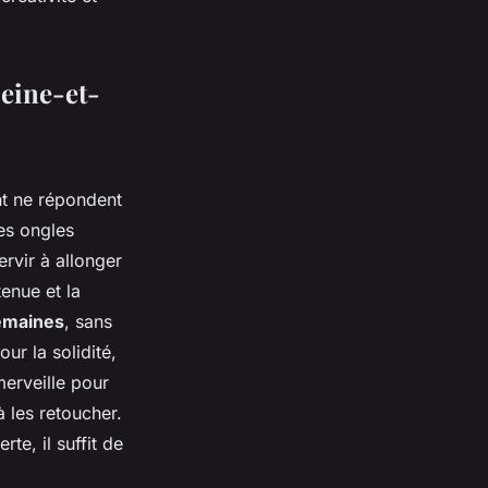
Seine-et-
nt ne répondent
es ongles
ervir à allonger
enue et la
emaines
, sans
ur la solidité,
erveille pour
 les retoucher.
e, il suffit de