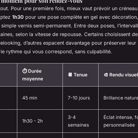
n moment pour son rendez-vous
 tout. Pour une première fois, mieux vaut prévoir un créneau
mptez
1h30
pour une pose complète en gel avec décoration,
simple vernis semi-permanent. Entre deux poses, l’intervalle
aines, selon la vitesse de repousse. Certains choisissent de 
relooking, d’autres espacent davantage pour préserver leur 
le rythme qui vous correspond, sans culpabilité.
⏱️ Durée
📆 Tenue
🎨 Rendu visuel
moyenne
45 min
7-10 jours
Brillance nature
3-4
Éclat intense, 
1h30 - 2h
semaines
personnalisée