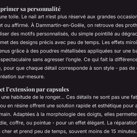
exprimer sa personnalité
ne toile. Le nail art n’est plus réservé aux grandes occasions 
ret ou affirmé. À Dammartin-en-Goële, on retrouve des proth
iser des motifs personnalisés, du simple pointillé au dégra
met des designs précis avec peu de temps. Les effets miroir
enus grâce à des poudres métallisées appliquées sur une ba
 spectaculaire sans agresser l’ongle. Ce qui fait la différen
te, pour que chaque détail corresponde à son style - pas de 
création sur-mesure.
et l’extension par capsules
une habitude de le ronger… Ces détails ne sont pas une fata
ou en résine offrent une solution rapide et esthétique pour a
 main. Adaptées à la morphologie des doigts, elles permette
die, coffre, ou pointue - pour un effet élégant. La réparatio
 cher et prend peu de temps, souvent moins de 15 minutes.