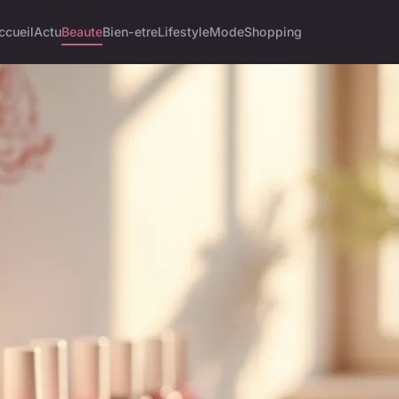
ccueil
Actu
Beaute
Bien-etre
Lifestyle
Mode
Shopping