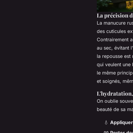
La précision 
La manucure rus
des cuticules ex
Contrairement au
au sec, évitant l
la repousse est 
qui veulent une
le même princip
et soignés, mêm
L'hydratation,
On oublie souve
beauté de sa ma
💧
Appliquer
🧤
Porter de