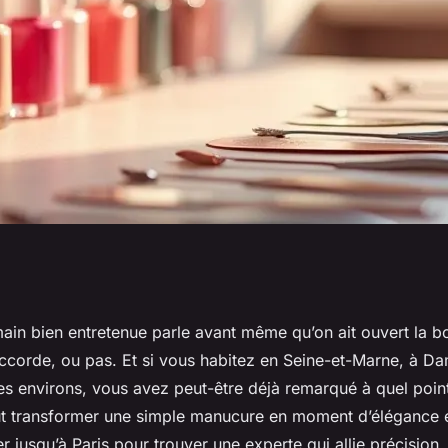
tin en Goële : un
main bien entretenue parle avant même qu’on ait ouvert la bo
’accorde, ou pas. Et si vous habitez en Seine-et-Marne, à D
ttendu
es environs, vous avez peut-être déjà remarqué à quel poin
ut transformer une simple manucure en moment d’élégance e
r jusqu’à Paris pour trouver une experte qui allie précision, 