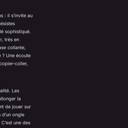
: il s’invite au
ésistes
dé sophistiqué.
, très en
se collante,
ce ? Une écoute
copier-coller,
lité. Les
llonger la
nt de jouer sur
n d’un ongle
 C’est une des