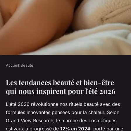
Accueil
›
Beaute
BEAUTE
Les tendances beauté et bien-être
Beauté et bien-être : les
qui nous inspirent pour l'été 2026
tendances incontournables de
l'été 2026
L'été 2026 révolutionne nos rituels beauté avec des
formules innovantes pensées pour la chaleur. Selon
Gabrielle
•
16 janvier 2026
•
7 min de lecture
Grand View Research, le marché des cosmétiques
estivaux a progressé de
12% en 2024
, porté par une